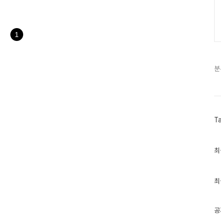
ng.Địa chỉ: 157 Lã Xuân
1
분
T
최
최
근
글
과
인
최
기
글
공