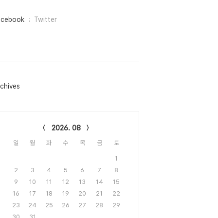
acebook
Twitter
chives
lendar
2026. 08
일
월
화
수
목
금
토
1
2
3
4
5
6
7
8
9
10
11
12
13
14
15
16
17
18
19
20
21
22
23
24
25
26
27
28
29
30
31