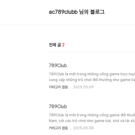
ac789clubb 님의 블로그
전체 글
2
789Club
789Club là một trong những cổng game trực tuyế
cung cấp những trò chơi đổi thưởng như game bà
tài xỉu nổ hũ. Nền tảng này không chỉ nổi bật với 
카테고리 없음
2025.05.09
còn với hệ thống bảo mật cao và tốc độ nạp rút 
dịch vụ hỗ trợ khách hàng 24/7 luôn sẵn sàng hỗ 
Lã Xuân Oai, Tăng Nhơn Phú A, Thủ Đức..
789Club
789Club là một trong những cổng game đổi thưởn
Nam, với các trò chơi như game bài, slot và tài x
tảng này không chỉ có giao diện đẹp mà còn hỗ t
카테고리 없음
2025.05.08
giao dịch nạp rút siêu tốc. Dịch vụ hỗ trợ khách