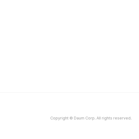
Copyright © Daum Corp. All rights reserved.