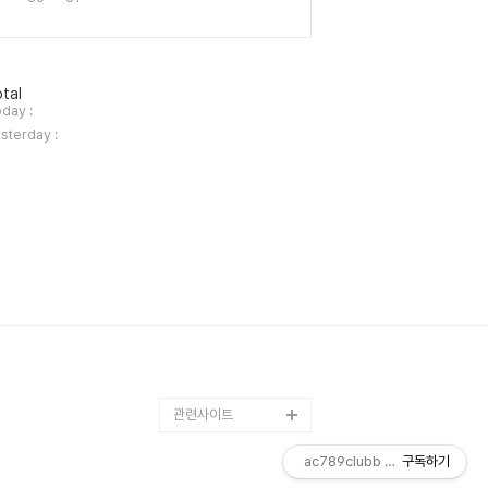
tal
day :
sterday :
관련사이트
ac789clubb 님의 블로그
구독하기